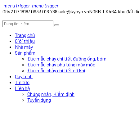
menu trigger
menu trigger
0942 07 1818/ 0933 016 788
sale@kyoyo.vn
NO6B-LK46A khu đất dịc
Trang chủ
Giới thiệu
Nhà máy
Sản phẩm
Đúc mẫu chảy chi tiết đường ống, bơm
Đúc mẫu chảy phụ tùng máy móc
Đúc mẫu chảy chi tiết cơ khí
Quy trình
Tin tức
Liên hệ
Chứng nhận, Kiểm định
Tuyển dụng