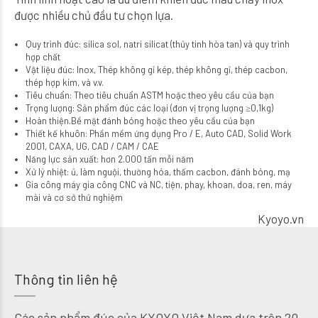
được nhiều chủ đầu tư chọn lựa.
Quy trình đúc: silica sol, natri silicat (thủy tinh hòa tan) và quy trình
hợp chất
Vật liệu đúc: Inox, Thép không gỉ kép, thép không gỉ, thép cacbon,
thép hợp kim, và v.v.
Tiêu chuẩn: Theo tiêu chuẩn ASTM hoặc theo yêu cầu của bạn
Trọng lượng: Sản phẩm đúc các loại (đơn vị trọng lượng ≥0,1kg)
Hoàn thiện.Bề mặt đánh bóng hoặc theo yêu cầu của bạn
Thiết kế khuôn: Phần mềm ứng dụng Pro / E, Auto CAD, Solid Work
2001, CAXA, UG, CAD / CAM / CAE
Năng lực sản xuất: hơn 2.000 tấn mỗi năm
Xử lý nhiệt: ủ, làm nguội, thường hóa, thấm cacbon, đánh bóng, mạ
Gia công máy gia công CNC và NC, tiện, phay, khoan, doa, ren, máy
mài và cơ sở thử nghiệm
Kyoyo.vn
Thông tin liên hệ
Các sản phẩm đúc của KYOYO Việt Nam dựa trên 20