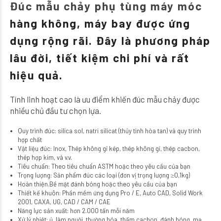
Đúc mẫu chảy phụ tùng máy móc
hàng không, máy bay được ứng
dụng rộng rãi. Đây là phương pháp
lâu đời, tiết kiệm chi phí và rất
hiệu quả.
Tính linh hoạt cao là ưu điểm khiến đúc mẫu chảy được
nhiều chủ đầu tư chọn lựa.
Quy trình đúc: silica sol, natri silicat (thủy tinh hòa tan) và quy trình
hợp chất
Vật liệu đúc: Inox, Thép không gỉ kép, thép không gỉ, thép cacbon,
thép hợp kim, và v.v.
Tiêu chuẩn: Theo tiêu chuẩn ASTM hoặc theo yêu cầu của bạn
Trọng lượng: Sản phẩm đúc các loại (đơn vị trọng lượng ≥0,1kg)
Hoàn thiện.Bề mặt đánh bóng hoặc theo yêu cầu của bạn
Thiết kế khuôn: Phần mềm ứng dụng Pro / E, Auto CAD, Solid Work
2001, CAXA, UG, CAD / CAM / CAE
Năng lực sản xuất: hơn 2.000 tấn mỗi năm
Xử lý nhiệt: ủ, làm nguội, thường hóa, thấm cacbon, đánh bóng, mạ